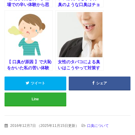
場での辛い体験から思
臭のような口臭はチョ
うこと
ット。。。
【 口臭が原因 】で大恥
女性のタバコによる臭
をかいた私の苦い体験
いはこうやって対策す
談
る
ツイート
シェア
Line
2016年12月7日
（
2025年11月15日更新
）
口臭について