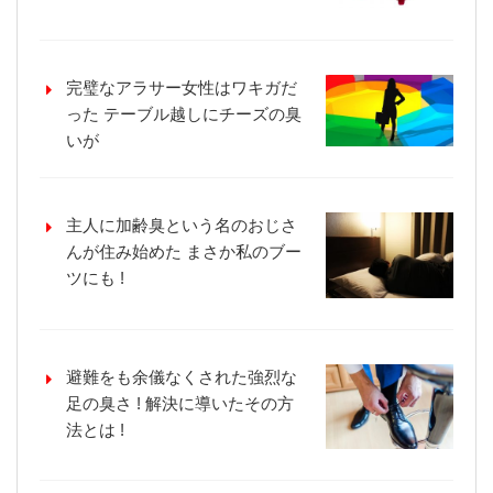
完璧なアラサー女性はワキガだ
った テーブル越しにチーズの臭
いが
主人に加齢臭という名のおじさ
んが住み始めた まさか私のブー
ツにも !
避難をも余儀なくされた強烈な
足の臭さ ! 解決に導いたその方
法とは !