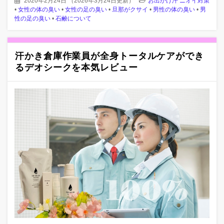
2020年2月24日
（
2026年3月24日更新
）
お出かけ汗 ニオイ対策
•
女性の体の臭い
•
女性の足の臭い
•
旦那がクサイ
•
男性の体の臭い
•
男
性の足の臭い
•
石鹸について
汗かき倉庫作業員が全身トータルケアができ
るデオシークを本気レビュー