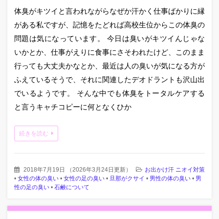
体臭がキツイと言われながらなぜか汗かく仕事ばかりに縁
がある私ですが、記憶をたどれば高校生位からこの体臭の
問題は気になっています。 今日は臭いがキツイんじゃな
いかとか、仕事がえりに食事にさそわれたけど、このまま
行っても大丈夫かなとか、最近は人の臭いが気になる方が
ふえているそうで、それに関連したデオドラントも沢山出
でいるようです。 そんな中でも体臭をトータルケアする
と言うキャチコピーに何となくひか
続きを読む
2018年7月19日
（
2026年3月24日更新
）
お出かけ汗 ニオイ対策
•
女性の体の臭い
•
女性の足の臭い
•
旦那がクサイ
•
男性の体の臭い
•
男
性の足の臭い
•
石鹸について