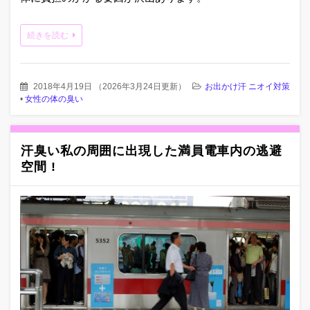
続きを読む
2018年4月19日
（
2026年3月24日更新
）
お出かけ汗 ニオイ対策
•
女性の体の臭い
汗臭い私の周囲に出現した満員電車内の逃避
空間 !