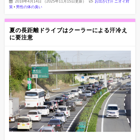
2018年4月14日
（
2025年11月15日更新
）
お出かけ汗 ニオイ対
策
•
男性の体の臭い
夏の長距離ドライブはクーラーによる汗冷え
に要注意