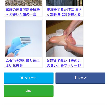
家族の体臭問題を解決
洗濯をするたびに まさ
へと導いた娘の一言
か加齢臭に頭を抱える
日がくるとは・・・
ムダ毛を刈り取り体に
足跡まで臭い【夫の足
よい収穫を
の臭い】をマッサージ
で円満解決
ツイート
シェア
Line