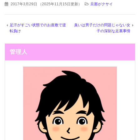
2017年3月29日
（
2025年11月15日更新
）
旦那がクサイ
足汗がすごい状態でのお座敷で逆
臭いは男子だけの問題じゃない女
転負け
子の深刻な足裏事情
管理人